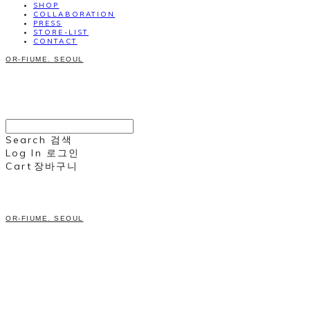
SHOP
COLLABORATION
PRESS
STORE-LIST
CONTACT
OR-FIUME. SEOUL
Search
검색
Log In
로그인
Cart
장바구니
OR-FIUME. SEOUL