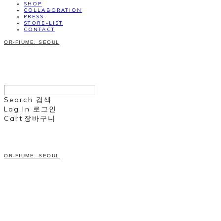
SHOP
COLLABORATION
PRESS
STORE-LIST
CONTACT
OR-FIUME. SEOUL
Search
검색
Log In
로그인
Cart
장바구니
OR-FIUME. SEOUL