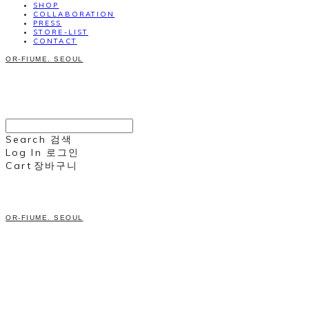
SHOP
COLLABORATION
PRESS
STORE-LIST
CONTACT
OR-FIUME. SEOUL
Search
검색
Log In
로그인
Cart
장바구니
OR-FIUME. SEOUL