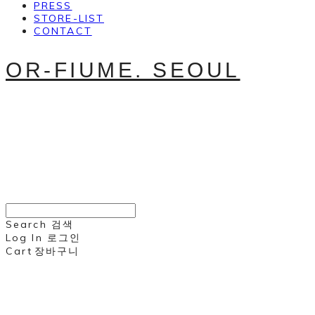
PRESS
STORE-LIST
CONTACT
OR-FIUME. SEOUL
Search
검색
Log In
로그인
Cart
장바구니