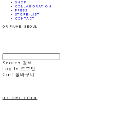
SHOP
COLLABORATION
PRESS
STORE-LIST
CONTACT
OR-FIUME. SEOUL
Search
검색
Log In
로그인
Cart
장바구니
OR-FIUME. SEOUL