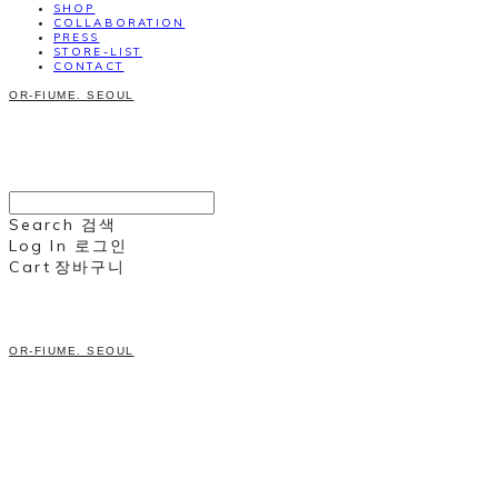
SHOP
COLLABORATION
PRESS
STORE-LIST
CONTACT
OR-FIUME. SEOUL
Search
검색
Log In
로그인
Cart
장바구니
OR-FIUME. SEOUL