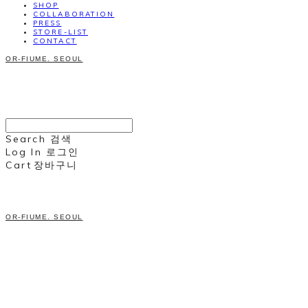
SHOP
COLLABORATION
PRESS
STORE-LIST
CONTACT
OR-FIUME. SEOUL
Search
검색
Log In
로그인
Cart
장바구니
OR-FIUME. SEOUL