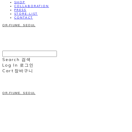
SHOP
COLLABORATION
PRESS
STORE-LIST
CONTACT
OR-FIUME. SEOUL
Search
검색
Log In
로그인
Cart
장바구니
OR-FIUME. SEOUL