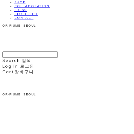
SHOP
COLLABORATION
PRESS
STORE-LIST
CONTACT
OR-FIUME. SEOUL
Search
검색
Log In
로그인
Cart
장바구니
OR-FIUME. SEOUL