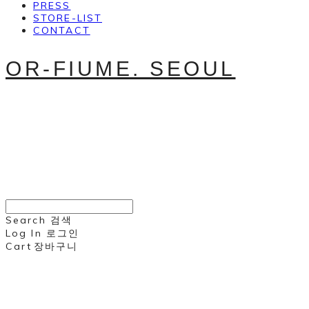
PRESS
STORE-LIST
CONTACT
OR-FIUME. SEOUL
Search
검색
Log In
로그인
Cart
장바구니