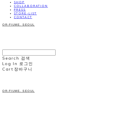
SHOP
COLLABORATION
PRESS
STORE-LIST
CONTACT
OR-FIUME. SEOUL
Search
검색
Log In
로그인
Cart
장바구니
OR-FIUME. SEOUL